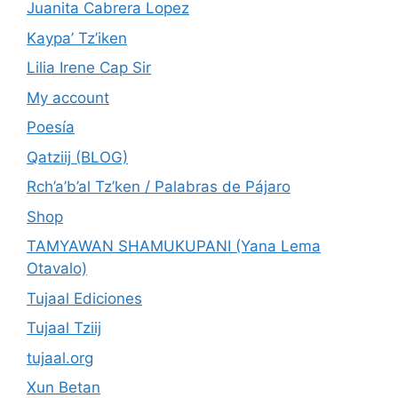
Juanita Cabrera Lopez
Kaypa’ Tz’iken
Lilia Irene Cap Sir
My account
Poesía
Qatziij (BLOG)
Rch’a’b’al Tz’ken / Palabras de Pájaro
Shop
TAMYAWAN SHAMUKUPANI (Yana Lema
Otavalo)
Tujaal Ediciones
Tujaal Tziij
tujaal.org
Xun Betan