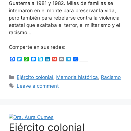
Guatemala 1981 y 1982. Miles de familias se
internaron en el monte para preservar la vida,
pero también para rebelarse contra la violencia
estatal que exaltaba el terror, el militarismo y el
racismo…
Comparte en sus redes:
F
T
W
M
S
L
G
E
T
S
a
w
h
e
k
i
m
m
e
h
c
i
a
s
y
n
a
a
l
a
e
t
t
s
p
k
i
i
e
r
Ejército colonial
,
Memoria histórica
,
Racismo
b
t
s
e
e
e
l
l
g
e
o
e
A
n
d
r
Leave a comment
o
r
p
g
I
a
k
p
e
n
m
r
Ejército colonial