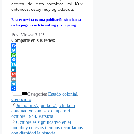
acerca de esto fortalece mi k’ux;
entonces, estoy muy agradecida.
Esta entrevista es una publicación simultanea
en las páginas web tujaal.org y cemijw.org
Post Views:
3,119
Comparte en sus redes:
Facebook
Twitter
WhatsApp
Messenger
Skype
LinkedIn
Gmail
Email
Telegram
Share
Categories
Estado colonial
,
Genocidio
Jun parutz’, jun kotz’ij chi ke ri
qawinaq xe kamisäx chupam ri
octubre 1944, Patzicía
Octubre es significativo en el
pueblo y en estos tiempos recordamos
con dignidad la historia