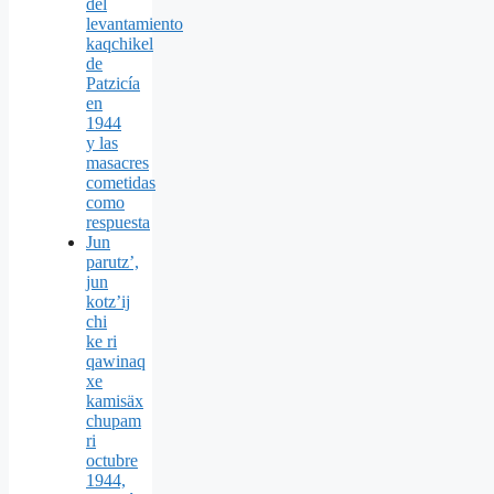
del
levantamiento
kaqchikel
de
Patzicía
en
1944
y las
masacres
cometidas
como
respuesta
Jun
parutz’,
jun
kotz’ij
chi
ke ri
qawinaq
xe
kamisäx
chupam
ri
octubre
1944,