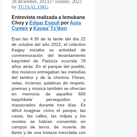
28 diciembre, 2023
27 octubre, 2022
by
TUJAAL.ORG
Entrevista realizada a Ixmukane
Choy y
Edgar Esquit
por
Aura
Cumes
y
Kaypa’ Tz’iken
Eran las 4:30 de la tarde del día 22
de octubre del año 2022, el colectivo
Kaqjay iniciaba su actividad de
conmemoración del levantamiento
kaqchikel de Patzicía ocurrida 78
años atrás. En el parque del pueblo,
dos músicos entregaban las melodías
del tambor y de la chirimía. Flores,
velas, incienso, palabras de respeto,
poemas y música también se ofrecían
en memoria de aquellos 600
kaqchikela’ perseguidos y
masacrados durante tres días. Es
difícil imaginar cómo el parque, las
casas, las calles, las milpas y los
montes se habían convertido en
campos de terror, de muerte, de
llanto y de una tristeza mezclada con