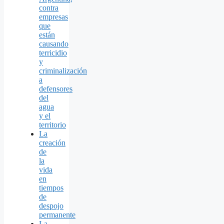
contra
empresas
que
están
causando
terricidio
y
criminalización
a
defensores
del
agua
y el
territorio
La
creación
de
la
vida
en
tiempos
de
despojo
permanente
La