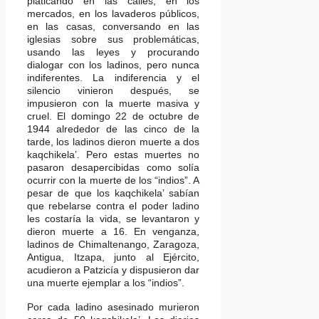
platicando en las calles, en los
mercados, en los lavaderos públicos,
en las casas, conversando en las
iglesias sobre sus problemáticas,
usando las leyes y procurando
dialogar con los ladinos, pero nunca
indiferentes. La indiferencia y el
silencio vinieron después, se
impusieron con la muerte masiva y
cruel. El domingo 22 de octubre de
1944 alrededor de las cinco de la
tarde, los ladinos dieron muerte a dos
kaqchikela’. Pero estas muertes no
pasaron desapercibidas como solía
ocurrir con la muerte de los “indios”. A
pesar de que los kaqchikela’ sabían
que rebelarse contra el poder ladino
les costaría la vida, se levantaron y
dieron muerte a 16. En venganza,
ladinos de Chimaltenango, Zaragoza,
Antigua, Itzapa, junto al Ejército,
acudieron a Patzicía y dispusieron dar
una muerte ejemplar a los “indios”.
Por cada ladino asesinado murieron