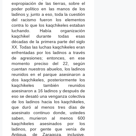
expropiación de las tierras, sobre el
poder político en las manos de los
ladinos y, junto a eso, toda la cuestión
del racismo fueron los elementos
contra lo que los kaqchikeles estaban
luchando. Había organización
kaqchikel durante todas esas
décadas de la primera parte del siglo
XX. Todas las luchas kaqchikeles eran
enfrentadas por los ladinos a través
de agresiones; entonces, en ese
momento preciso del 22, según
cuentan nuestros abuelos, los ladinos
reunidos en el parque asesinaron a
dos kaqchikeles, posteriormente los
kaqchikeles también reunidos
asesinaron a 16 ladinos y después de
eso se desató una venganza colectiva
de los ladinos hacia los kaqchikeles,
que duró al menos tres días de
asesinato continuo donde, ustedes
saben, murieron al menos 600
kaqchikeles asesinados por los
ladinos, por gente que venía de
Antigua, de Zaragoza, inclusive,