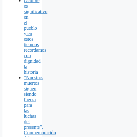
Octubre
es
significativo
en
el
pueblo
y en
estos
tiempos
recordamos
con
dignidad
la
historia
“Nuestros
muertos
siguen
siendo
fuerza
para
las
luchas
del
presente”.
Conmemoración