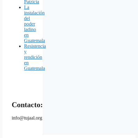
Patzicía
La
instalación
del
poder
ladino
en
Guatemala
Resistencia
y
rendición
en
Guatemala
Contacto:
info@tujaal.org