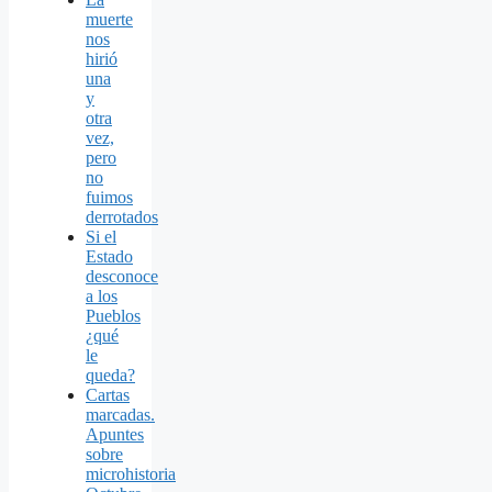
muerte
nos
hirió
una
y
otra
vez,
pero
no
fuimos
derrotados
Si el
Estado
desconoce
a los
Pueblos
¿qué
le
queda?
Cartas
marcadas.
Apuntes
sobre
microhistoria