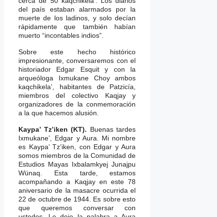
cerca de 50 kaqchikela’. Los diarios
del país estaban alarmados por la
muerte de los ladinos, y solo decían
rápidamente que también habían
muerto “incontables indios”.
Sobre este hecho histórico
impresionante, conversaremos con el
historiador Edgar Esquit y con la
arqueóloga Ixmukane Choy ambos
kaqchikela’, habitantes de Patzicía,
miembros del colectivo Kaqjay y
organizadores de la conmemoración
a la que hacemos alusión.
Kaypa’ Tz’iken (KT).
Buenas tardes
Ixmukane’, Edgar y Aura. Mi nombre
es Kaypa’ Tz’iken, con Edgar y Aura
somos miembros de la Comunidad de
Estudios Mayas Ixbalamkyej Junajpu
Wünaq. Esta tarde, estamos
acompañando a Kaqjay en este 78
aniversario de la masacre ocurrida el
22 de octubre de 1944. Es sobre esto
que queremos conversar con
ustedes. Le dejo la palabra a Aura