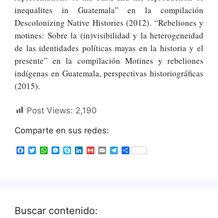
inequalites in Guatemala” en la compilación
Descolonizing Native Histories (2012). “Rebeliones y
motines: Sobre la (in)visibilidad y la heterogeneidad
de las identidades políticas mayas en la historia y el
presente” en la compilación Motines y rebeliones
indígenas en Guatemala, perspectivas historiográficas
(2015).
Post Views:
2,190
Comparte en sus redes:
F
T
W
M
S
L
G
E
T
S
a
w
h
e
k
i
m
m
e
h
c
i
a
s
y
n
a
a
l
a
e
t
t
s
p
k
i
i
e
r
b
t
s
e
e
e
l
l
g
e
o
e
A
n
d
r
o
r
p
g
I
a
k
p
e
n
m
Buscar contenido:
r