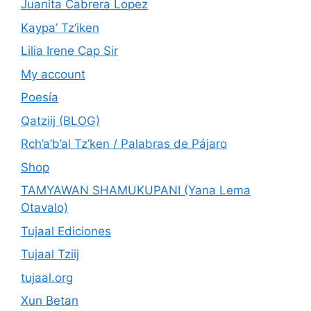
Juanita Cabrera Lopez
Kaypa’ Tz’iken
Lilia Irene Cap Sir
My account
Poesía
Qatziij (BLOG)
Rch’a’b’al Tz’ken / Palabras de Pájaro
Shop
TAMYAWAN SHAMUKUPANI (Yana Lema
Otavalo)
Tujaal Ediciones
Tujaal Tziij
tujaal.org
Xun Betan