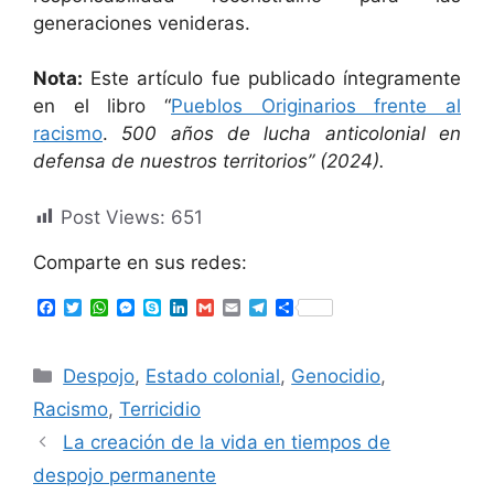
generaciones venideras.
Nota:
Este artículo fue publicado íntegramente
en el libro “
Pueblos Originarios frente al
racismo
.
500 años de lucha anticolonial en
defensa de nuestros territorios” (2024).
Post Views:
651
Comparte en sus redes:
F
T
W
M
S
L
G
E
T
S
a
w
h
e
k
i
m
m
e
h
c
i
a
s
y
n
a
a
l
a
e
t
t
s
p
k
i
i
e
r
Despojo
,
Estado colonial
,
Genocidio
,
b
t
s
e
e
e
l
l
g
e
o
e
A
n
d
r
Racismo
,
Terricidio
o
r
p
g
I
a
k
p
e
n
m
La creación de la vida en tiempos de
r
despojo permanente