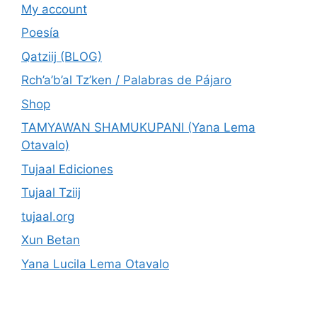
My account
Poesía
Qatziij (BLOG)
Rch’a’b’al Tz’ken / Palabras de Pájaro
Shop
TAMYAWAN SHAMUKUPANI (Yana Lema
Otavalo)
Tujaal Ediciones
Tujaal Tziij
tujaal.org
Xun Betan
Yana Lucila Lema Otavalo