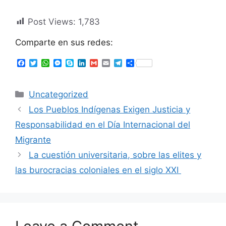
Post Views:
1,783
Comparte en sus redes:
F
T
W
M
S
L
G
E
T
S
a
w
h
e
k
i
m
m
e
h
c
i
a
s
y
n
a
a
l
a
e
t
t
s
p
k
i
i
e
r
Uncategorized
b
t
s
e
e
e
l
l
g
e
o
e
A
n
d
r
Los Pueblos Indígenas Exigen Justicia y
o
r
p
g
I
a
k
p
e
n
m
Responsabilidad en el Día Internacional del
r
Migrante
La cuestión universitaria, sobre las elites y
las burocracias coloniales en el siglo XXI