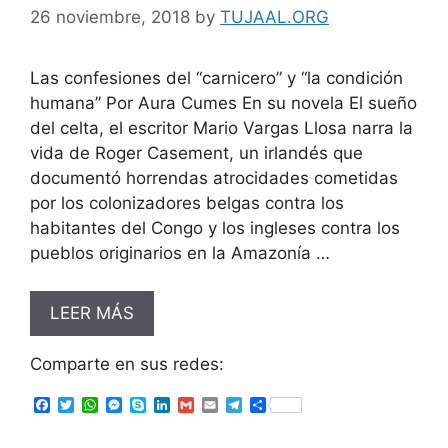
26 noviembre, 2018
by
TUJAAL.ORG
Las confesiones del “carnicero” y “la condición
humana” Por Aura Cumes En su novela El sueño
del celta, el escritor Mario Vargas Llosa narra la
vida de Roger Casement, un irlandés que
documentó horrendas atrocidades cometidas
por los colonizadores belgas contra los
habitantes del Congo y los ingleses contra los
pueblos originarios en la Amazonía …
LEER MÁS
Comparte en sus redes:
F
T
W
M
S
L
G
E
T
S
a
w
h
e
k
i
m
m
e
h
c
i
a
s
y
n
a
a
l
a