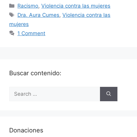
e
t
t
s
p
k
i
i
e
r
Racismo
,
Violencia contra las mujeres
b
t
s
e
e
e
l
l
g
e
o
e
A
n
d
r
Dra. Aura Cumes
,
Violencia contra las
o
r
p
g
I
a
k
p
e
n
m
mujeres
r
1 Comment
Buscar contenido:
Donaciones