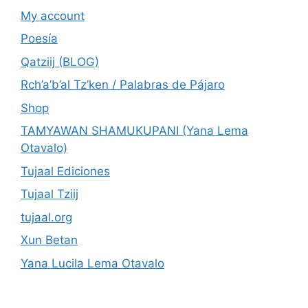
My account
Poesía
Qatziij (BLOG)
Rch’a’b’al Tz’ken / Palabras de Pájaro
Shop
TAMYAWAN SHAMUKUPANI (Yana Lema
Otavalo)
Tujaal Ediciones
Tujaal Tziij
tujaal.org
Xun Betan
Yana Lucila Lema Otavalo