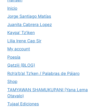
Hansen
Inicio
Jorge Santiago Matías
Juanita Cabrera Lopez
Kaypa’ Tz’iken
Lilia Irene Cap Sir
My account
Poesía
Qatziij (BLOG)
Rch’a’b’al Tz’ken / Palabras de Pájaro
Shop
TAMYAWAN SHAMUKUPANI (Yana Lema
Otavalo)
Tujaal Ediciones