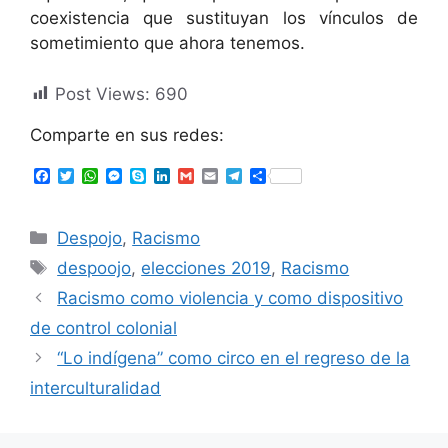
coexistencia que sustituyan los vínculos de
sometimiento que ahora tenemos.
Post Views:
690
Comparte en sus redes:
F
T
W
M
S
L
G
E
T
S
a
w
h
e
k
i
m
m
e
h
c
i
a
s
y
n
a
a
l
a
e
t
t
s
p
k
i
i
e
r
Despojo
,
Racismo
b
t
s
e
e
e
l
l
g
e
o
e
A
n
d
r
despoojo
,
elecciones 2019
,
Racismo
o
r
p
g
I
a
k
p
e
n
m
Racismo como violencia y como dispositivo
r
de control colonial
“Lo indígena” como circo en el regreso de la
interculturalidad