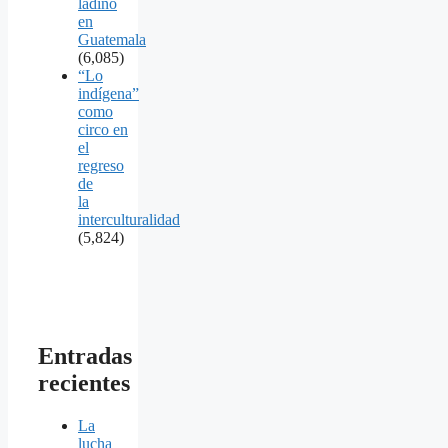
ladino
en
Guatemala
(6,085)
“Lo
indígena”
como
circo en
el
regreso
de
la
interculturalidad
(5,824)
Entradas
recientes
La
lucha