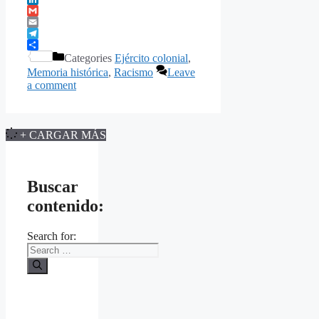
LinkedIn
Gmail
Email
Telegram
Share
Categories
Ejército colonial
,
Memoria histórica
,
Racismo
Leave
a comment
+ CARGAR MÁS
Buscar
contenido:
Search for: