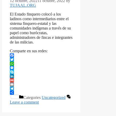
12 octubre, 2022
11 octubre, 2022
by
TUJAAL.ORG
El Estado finquero colocó a los
ladinos como intermediarios entre el
sistema finquero-estatal y las
comunidades indígenas a través de su
papel como burócratas,
administradores de fincas e integrantes
de las milicias.
Comparte en sus redes:
Facebook
Twitter
WhatsApp
Messenger
Skype
LinkedIn
Gmail
Email
Telegram
Share
Categories
Uncategorized
Leave a comment