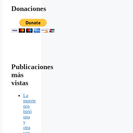
Donaciones
Publicaciones
más
vistas
La
muerte
nos
hirió
una
y
otra
vez,