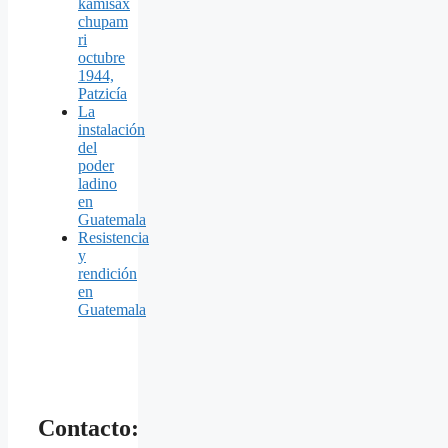
kamisäx
chupam
ri
octubre
1944,
Patzicía
La
instalación
del
poder
ladino
en
Guatemala
Resistencia
y
rendición
en
Guatemala
Contacto: