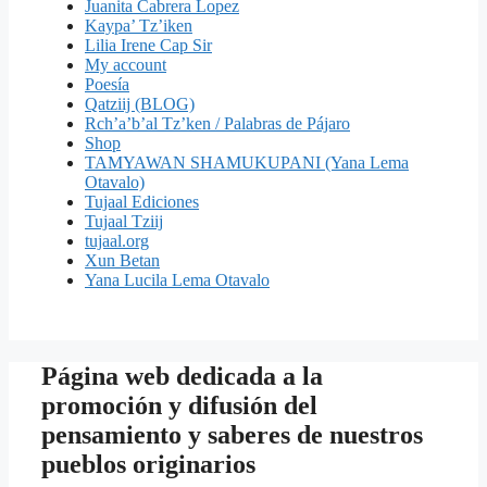
Juanita Cabrera Lopez
Kaypa’ Tz’iken
Lilia Irene Cap Sir
My account
Poesía
Qatziij (BLOG)
Rch’a’b’al Tz’ken / Palabras de Pájaro
Shop
TAMYAWAN SHAMUKUPANI (Yana Lema
Otavalo)
Tujaal Ediciones
Tujaal Tziij
tujaal.org
Xun Betan
Yana Lucila Lema Otavalo
Página web dedicada a la
promoción y difusión del
pensamiento y saberes de nuestros
pueblos originarios