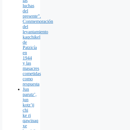
las
luchas
del
presente”.
Conmemoración
del
levantamiento
kaqchikel
de
Patzicía
en
1944
y las
masacres
cometidas
como
respuesta
Jun
parutz’,
jun
kotz’ij
chi
ke ri
qawinaq
xe