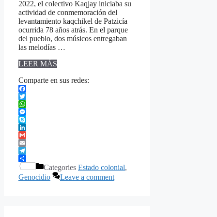
2022, el colectivo Kaqjay iniciaba su
actividad de conmemoración del
levantamiento kaqchikel de Patzicía
ocurrida 78 años atrás. En el parque
del pueblo, dos músicos entregaban
las melodías …
LEER MÁS
Comparte en sus redes:
Facebook
Twitter
WhatsApp
Messenger
Skype
LinkedIn
Gmail
Email
Telegram
Share
Categories
Estado colonial
,
Genocidio
Leave a comment