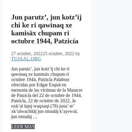
Jun parutz’, jun kotz’ij
chi ke ri qawinaq xe
kamisäx chupam ri
octubre 1944, Patzicía
27 octubre, 2022
25 octubre, 2022
by
TUJAAL.ORG
Jun parutz’, jun kotz’ij chi ke ri
qawinaq xe kamisäx chupam ri
octubre 1944, Patzicía Palabras
ofrecidas por Edgar Esquit en
memoria de las víctimas de la Masacre
de Patzicía del 22 de octubre de 1944.
Patzicía, 22 de octubre de 2022. Ja
oxk’al lajuj waqxaqi (78) juna’ re’
xk’ulwachitäj jun nimaläj k’ayewal,
jun nimaläj …
LEER MÁS