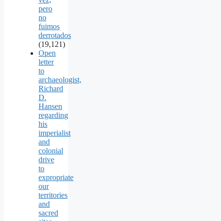
pero
no
fuimos
derrotados
(19,121)
Open
letter
to
archaeologist,
Richard
D.
Hansen
regarding
his
imperialist
and
colonial
drive
to
expropriate
our
territories
and
sacred