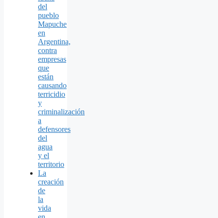
del
pueblo
Mapuche
en
Argentina,
contra
empresas
que
están
causando
terricidio
y
criminalización
a
defensores
del
agua
y el
territorio
La
creación
de
la
vida
en