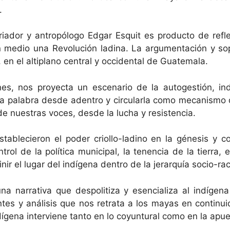
.
oriador y antropólogo Edgar Esquit es producto de reflex
n medio una Revolución ladina. La argumentación y sop
l, en el altiplano central y occidental de Guatemala.
ones, nos proyecta un escenario de la autogestión, i
r la palabra desde adentro y circularla como mecanismo 
de nuestras voces, desde la lucha y resistencia.
establecieron el poder criollo-ladino en la génesis y c
trol de la política municipal, la tenencia de la tierra, 
nir el lugar del indígena dentro de la jerarquía socio-rac
na narrativa que despolitiza y esencializa al indígena e
ntes y análisis que nos retrata a los mayas en continu
dígena interviene tanto en lo coyuntural como en la apu