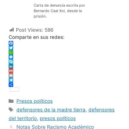
Carta de denuncia escrita por
Bernardo Caal Xol, desde la
prisión.
Post Views:
586
Comparte en sus redes:
F
a
T
c
w
W
e
i
h
M
b
t
a
e
S
o
t
t
s
k
L
o
e
s
s
y
i
G
k
r
A
e
p
n
m
E
p
n
e
k
a
m
T
p
g
e
i
a
e
S
e
d
l
i
l
h
r
I
l
e
a
Presos políticos
n
g
r
r
e
defensores de la madre tierra
,
defensores
a
m
del territorio
,
presos políticos
Notas Sobre Racismo Académico